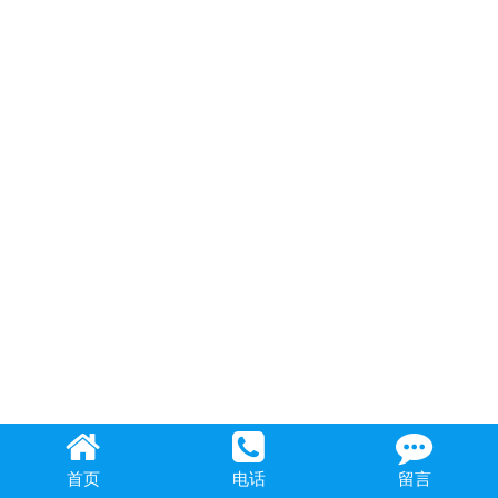
首页
电话
留言