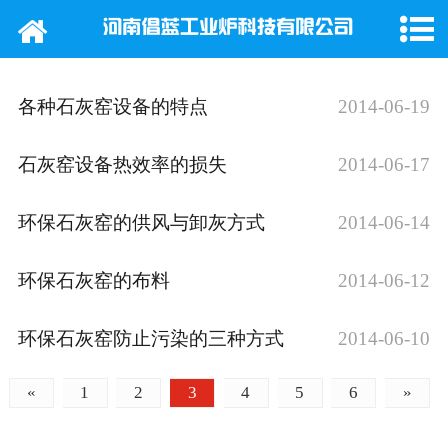
网站首页
公司概况
各种石灰窑设备的特点
2014-06-19
产品中心
石灰窑设备热效率的损失
2014-06-17
新闻动态
环保石灰窑的供风与卸灰方式
2014-06-14
行业新闻
环保石灰窑的布料
2014-06-12
工程案例
环保石灰窑防止污染的三种方式
2014-06-10
在线留言
«
1
2
3
4
5
6
»
联系我们