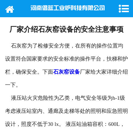
网站首页
公司概况
厂家介绍石灰窑设备的安全注意事项
产品中心
石灰窑为了检修安全方便，在所有的操作位置均
新闻动态
设置符合国家要求的安全标准的操作平台，扶梯和护
栏，确保安全。下面
石灰窑设备
厂家给大家详细介绍
行业新闻
一下。
工程案例
液压站火灾危险性为乙类，电气安全等级为h-1级
在线留言
考虑液压站室内、通廊及走梯等处的照明和应急照明
联系我们
设计，照度不低于30 lx。 液压站油箱容积：600L，