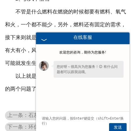
不管是什么燃料在燃烧的时候都要有燃料、氧气
和火，一个都不能少，另外，燃料还有固定的需求，
接下来则就是供风恰当与否了，在窑里的断面上风量
在线客服
有大有小，风大的区域会很快烧好，但是风小的区域
欢迎您的咨询，期待为您服务!
可能就发生生烧现象。
您好呀～很高兴为您服务！😊 有什么问
题都可以跟我说哦。
以上就是今天和大家分享的石灰窑设备比较常见
的两个问题了，大家可以看看了解一下。
上一条：石灰窑设备的出灰部件
下一条：环保石灰窑为环境保护出力
发送