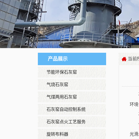
产品展示
当前
节能环保石灰窑
气烧石灰窑
石灰
气煤两用石灰窑
环境
石灰窑自动控制系统
石灰
石灰窑点火工艺服务
使用
旋转布料器
光滑