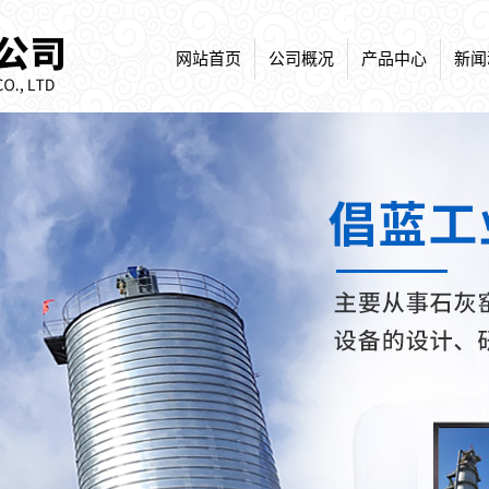
网站首页
公司概况
产品中心
新闻