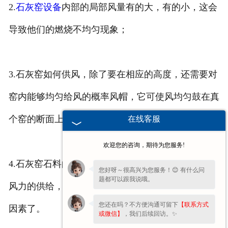
2.
石灰窑设备
内部的局部风量有的大，有的小，这会
导致他们的燃烧不均匀现象；
3.石灰窑如何供风，除了要在相应的高度，还需要对
窑内能够均匀给风的概率风帽，它可使风均匀鼓在真
个窑的断面上使燃烧得以均匀燃烧；
在线客服
欢迎您的咨询，期待为您服务!
4.石灰窑石料的燃烧，是需要染料燃烧加温来煅烧，
您好呀～很高兴为您服务！😊 有什么问
题都可以跟我说哦。
风力的供给，是除燃料有一定比例的量以外最重要的
您还在吗？不方便沟通可留下
【联系方式
因素了。
或微信】
，我们后续回访。✨