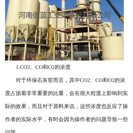
1.CO2、CO和O2的浓度
对于环保石灰窑而言，其中CO2、CO和O2的浓
度占据着非常重要的比重，会在很大程度上影响到实
际的效果，而且对于原料来说，这些浓度也反应了操
作者的实际水平，有时会因为操作者的问题导致一些
问题。