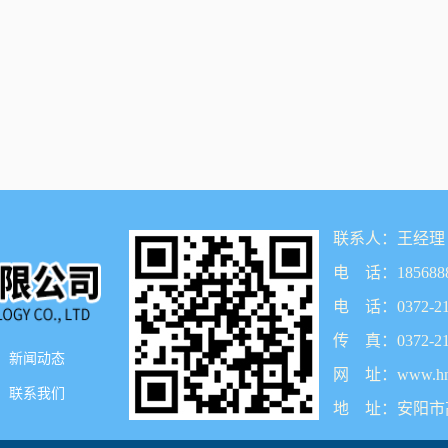
联系人：王
电 话：1856888
电 话：0372-21
传 真：0372-21
新闻动态
网 址：www.hnf
联系我们
地 址：安阳市