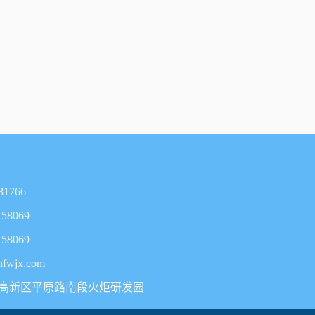
经理
1766
58069
58069
wjx.com
高新区平原路南段火炬研发园