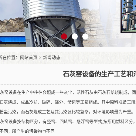
所在位置：
网站首页
>
新闻动态
石灰窑设备的生产工艺和
窑设备在生产中往往会照成一些灰尘，活性石灰由石灰石焙烧制成，同时
石灰烧成、成品冷却、破碎、筛分、储运等工部组成。其中原料准备工段
粉尘污染，而石灰烧成工艺及其污染源比较复杂，对环境影响最为严重。
窑设备按结构区分，有竖窑、回转窑、悬浮窑等型式;按所用燃料区分
不同，所产生的污染物也不同。