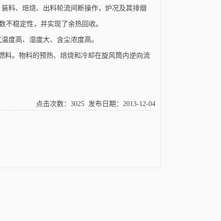
料，装料、焙烧、出料轮流间断操作，炉况及其排烟
数不稳定性，并实现了余热回收。
气温度高、湿度大、含尘浓度高。
主燃料。物料的预热、焙烧和冷却在旋风筒内逆向流
点击次数：
3025
发布日期：2013-12-04