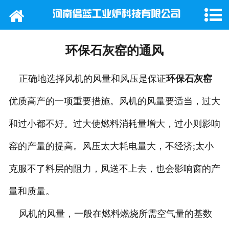
网站首页
公司概况
环保石灰窑的通风
产品中心
正确地选择风机的风量和风压是保证
环保石灰窑
新闻动态
优质高产的一项重要措施。风机的风量要适当，过大
和过小都不好。过大使燃料消耗量增大，过小则影响
行业新闻
窑的产量的提高。风压太大耗电量大，不经济;太小
工程案例
克服不了料层的阻力，凤送不上去，也会影响窗的产
在线留言
量和质量。
联系我们
风机的风量，一般在燃料燃烧所需空气量的基数