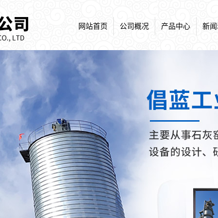
网站首页
公司概况
产品中心
新闻