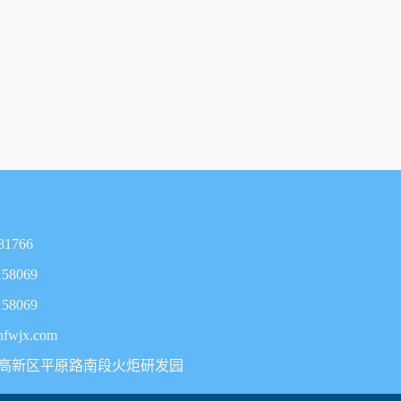
经理
1766
58069
58069
wjx.com
高新区平原路南段火炬研发园