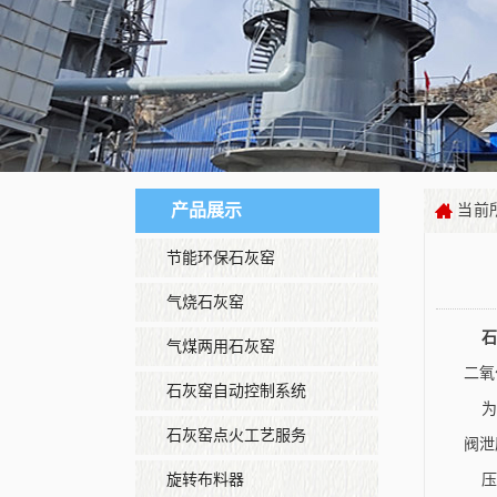
产品展示
当前
节能环保石灰窑
气烧石灰窑
石
气煤两用石灰窑
二氧
石灰窑自动控制系统
为了
石灰窑点火工艺服务
阀泄
旋转布料器
压缩