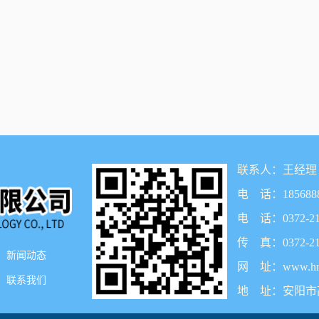
联系人：王
电 话：1856888
电 话：0372-21
传 真：0372-21
新闻动态
网 址：www.hnf
联系我们
地 址：安阳市