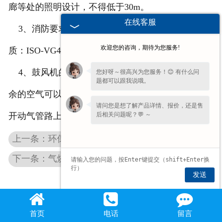
廊等处的照明设计，不得低于30m。
在线客服
3、消防要求：液压站油箱容积：6001，液压介
欢迎您的咨询，期待为您服务!
质：ISO-VG46抗磨油，闪点约：170℃。
4、鼓风机的出口旁通分支管路，在风机启动时多
您好呀～很高兴为您服务！😊 有什么问
题都可以跟我说哦。
余的空气可以从分支管路排入大气，在正常时可以打
请问您是想了解产品详情、报价，还是售
后相关问题呢？💬 ～
开动气管路上的释放阀，将压力泻出。
上一条：环保石灰窑热效率和燃料如何配比
下一条：气烧石灰窑有什么优点
发送
首页
电话
留言