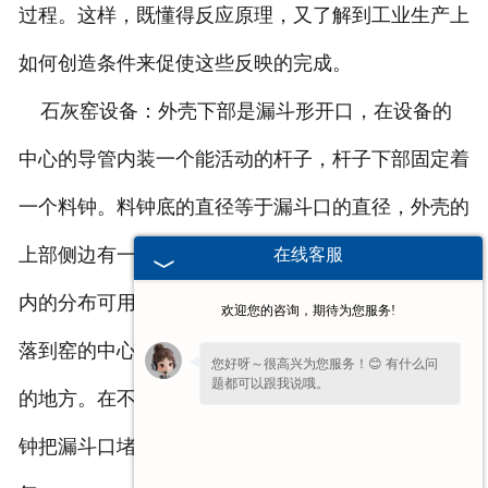
过程。这样，既懂得反应原理，又了解到工业生产上
如何创造条件来促使这些反映的完成。
石灰窑设备：外壳下部是漏斗形开口，在设备的
中心的导管内装一个能活动的杆子，杆子下部固定着
一个料钟。料钟底的直径等于漏斗口的直径，外壳的
上部侧边有一个接料漏斗，它有一个盖子。原料在炉
在线客服
内的分布可用料钟来控制，当料钟升高时，原料可以
欢迎您的咨询，期待为您服务!
落到窑的中心部分，料钟下降时，原料落到靠近窑壁
您好呀～很高兴为您服务！😊 有什么问
题都可以跟我说哦。
的地方。在不装料时，揍料漏斗的盖子是关闭的，料
钟把漏斗口堵住。这样可使装料设备密闭，不易漏