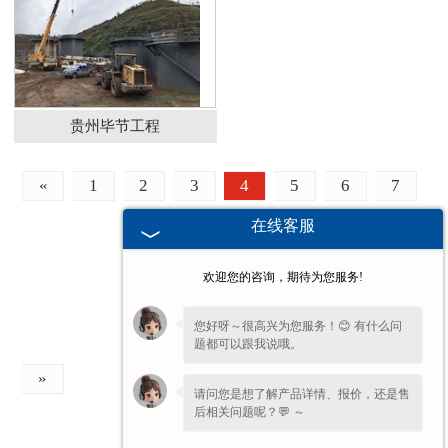
贵州毕节工程
«
1
2
3
4
5
6
7
在线客服
欢迎您的咨询，期待为您服务!
您好呀～很高兴为您服务！😊 有什么问
题都可以跟我说哦。
»
请问您是想了解产品详情、报价，还是售
后相关问题呢？💬 ～