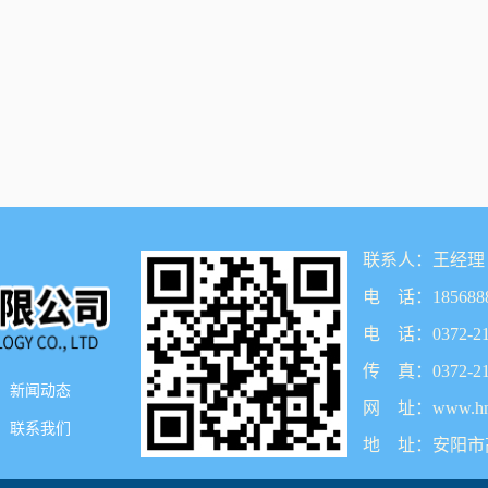
联系人：王
电 话：1856888
电 话：0372-21
传 真：0372-21
新闻动态
网 址：www.hnf
联系我们
地 址：安阳市