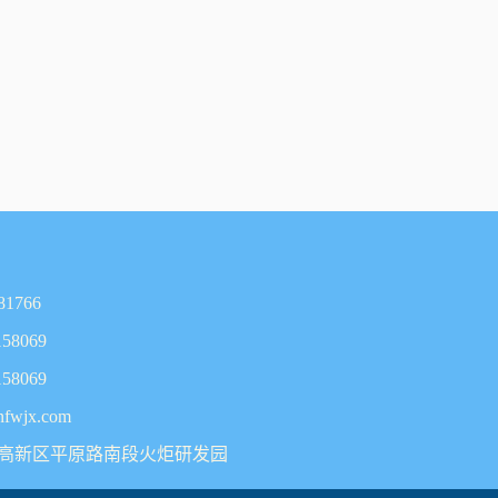
经理
1766
58069
58069
wjx.com
高新区平原路南段火炬研发园