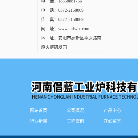
电 话：18568881766
电 话：0372-2158069
传 真：0372-2158069
网 址：www.hnfwjx.com
地 址：安阳市高新区平原路南
段火炬研发园
网站首页
公司概况
产品中心
行业新闻
工程案例
在线留言