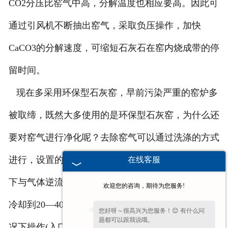
CO2分压比窑气中高，分解温度也相应要高。因此可
通过引风机不断抽出窑气，采取负压操作，加快
CaCO3的分解速度，可缩短石灰石在窑内烧成带的停
留时间。
现在多采用环保型石灰窑，早前污染严重的窑炉多
被取缔，既然大多使用的是环保型石灰窑，为什么还
要对窑气进行净化呢？去除窑气可以通过洗涤的方式
进行，设置的窑气洗涤塔内充磁环或焦炭水由顶上流
在线客服
下与气体逆流流动，将灰尘洗掉，且使气体由200℃
欢迎您的咨询，期待为您服务!
冷却到20—40℃。填充塔阻力很小。在少许减压的情
您好呀～很高兴为您服务！😊 有什么问
题都可以跟我说哦。
况下操作(入口0—15，出口50—70毫米水柱)。出塔