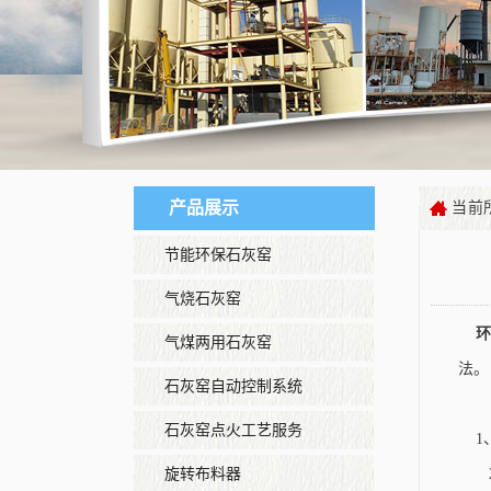
产品展示
当前
节能环保石灰窑
气烧石灰窑
环
气煤两用石灰窑
法。
石灰窑自动控制系统
石灰窑点火工艺服务
1、
旋转布料器
2