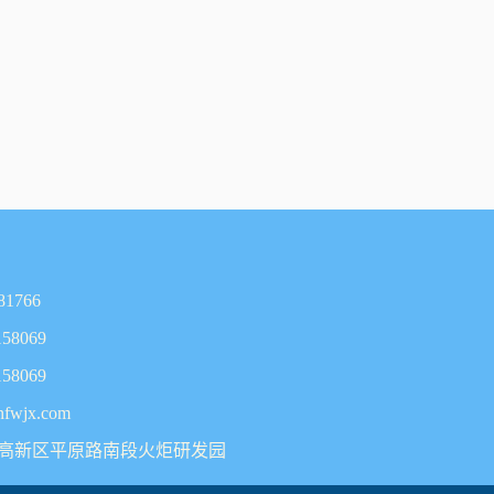
经理
1766
58069
58069
wjx.com
高新区平原路南段火炬研发园