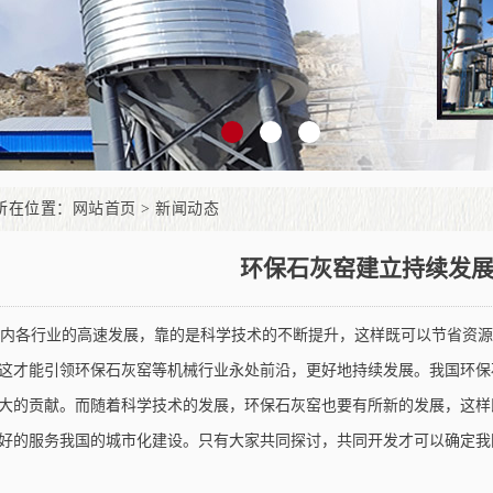
所在位置：
网站首页
>
新闻动态
环保石灰窑建立持续发
各行业的高速发展，靠的是科学技术的不断提升，这样既可以节省资源
这才能引领环保石灰窑等机械行业永处前沿，更好地持续发展。我国环保
大的贡献。而随着科学技术的发展，环保石灰窑也要有所新的发展，这样
好的服务我国的城市化建设。只有大家共同探讨，共同开发才可以确定我