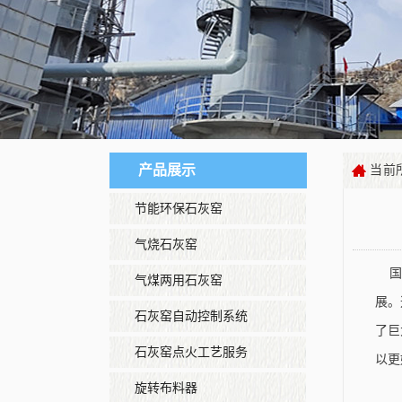
产品展示
当前
节能环保石灰窑
气烧石灰窑
国内
气煤两用石灰窑
展。
石灰窑自动控制系统
了巨
石灰窑点火工艺服务
以更
旋转布料器