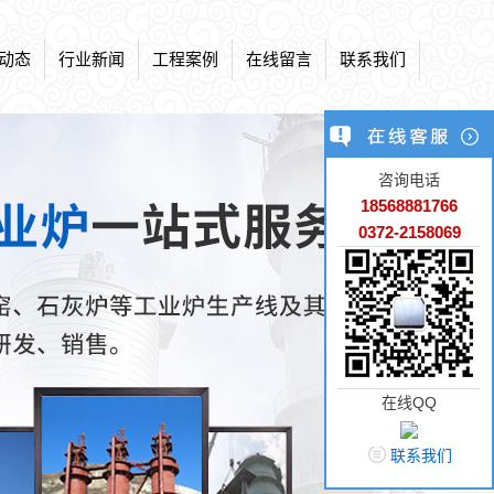
动态
行业新闻
工程案例
在线留言
联系我们
咨询电话
18568881766
0372-2158069
在线QQ
联系我们