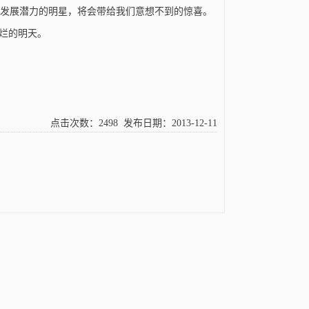
发展潜力的明星，将会带给我们意想不到的惊喜。
烂的明天。
点击次数：
2498
发布日期：2013-12-11