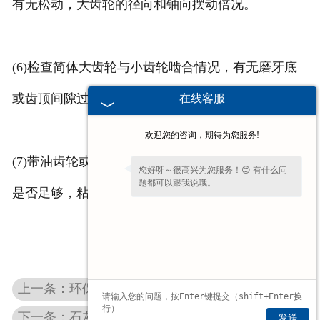
有无松动，大齿轮的径向和铀向摆动倍况。
(6)检查简体大齿轮与小齿轮啮合情况，有无磨牙底
或齿顶间隙过大现象。
在线客服
欢迎您的咨询，期待为您服务!
(7)带油齿轮或带油溶子转动是否灵活，齿轮上的油
您好呀～很高兴为您服务！😊 有什么问
题都可以跟我说哦。
是否足够，粘度是否合适，有无不正常冒烟现象。
上一条：环保石灰窑建立持续发展趋势
下一条：石灰窑设备维修安全规范
发送