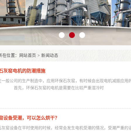
所在位置：
网站首页
>
新闻动态
石灰窑电机的防潮措施
般公司的生产制造中，应用环保石灰窑，有时候会出现电机减振应用的
 首先，环保石灰窑的电机是需要在比较严重湿冷时
窑设备受潮，可以怎么烘干？
窑设备在平时使用的时候，经常会发生电机受潮的情况，受潮严重的话