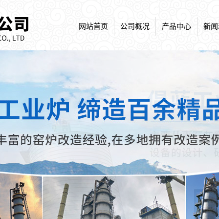
网站首页
公司概况
产品中心
新闻