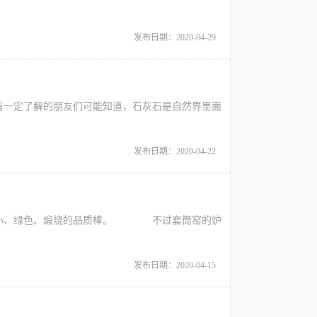
发布日期：2020-04-29
一定了解的朋友们可能知道，石灰石是自然界里面
发布日期：2020-04-22
耗小、绿色、煅烧的品质棒。 不过套筒窑的炉
发布日期：2020-04-15