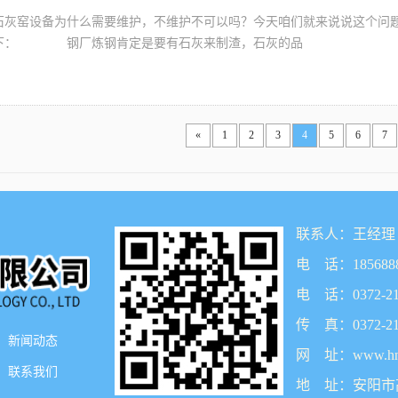
窑设备为什么需要维护，不维护不可以吗？今天咱们就来说说这个
下： 钢厂炼钢肯定是要有石灰来制渣，石灰的品
«
1
2
3
4
5
6
7
联系人：王
电 话：1856888
电 话：0372-21
传 真：0372-21
新闻动态
网 址：www.hnf
联系我们
地 址：安阳市