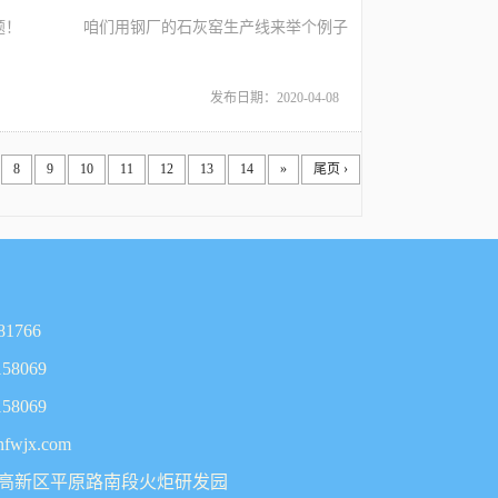
问题！ 咱们用钢厂的石灰窑生产线来举个例子
发布日期：2020-04-08
8
9
10
11
12
13
14
»
尾页 ›
经理
1766
58069
58069
wjx.com
高新区平原路南段火炬研发园