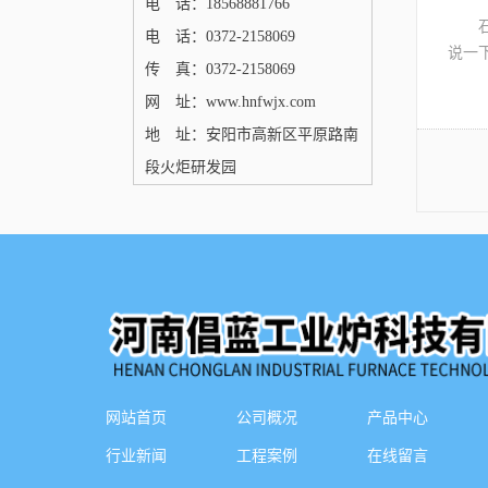
电 话：18568881766
石灰
电 话：0372-2158069
说一
传 真：0372-2158069
网 址：www.hnfwjx.com
地 址：安阳市高新区平原路南
段火炬研发园
网站首页
公司概况
产品中心
行业新闻
工程案例
在线留言